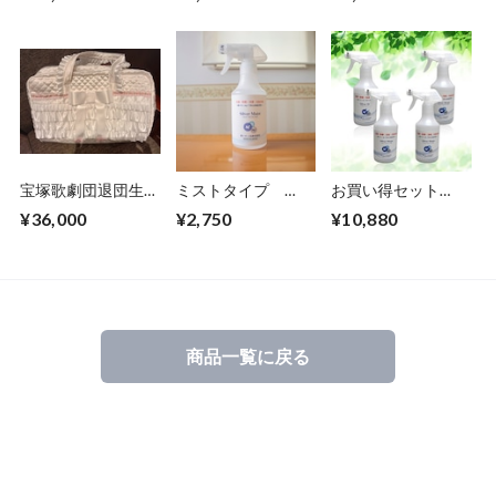
ト）
ト）
宝塚歌劇団退団生徒
ミストタイプ
お買い得セット
さんの為の白いリボ
300ml【銀イオンシ
B【銀イオンシルバ
¥36,000
¥2,750
¥10,880
ンフリルバック
ルバーモイスト】
ーモイスト】
(大)、可愛いお稽古
バッグとしても最適
です！
商品一覧に戻る