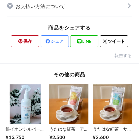
お支払い方法について
商品をシェアする
保存
シェア
LINE
ツイート
報告する
その他の商品
銀イオンシルバーモ
うたはな紅茶 アー
うたはな紅茶 サワ
イストスプレー
ルグレイ（２セッ
ーサップ（２セッ
¥13,750
¥2,500
¥2,600